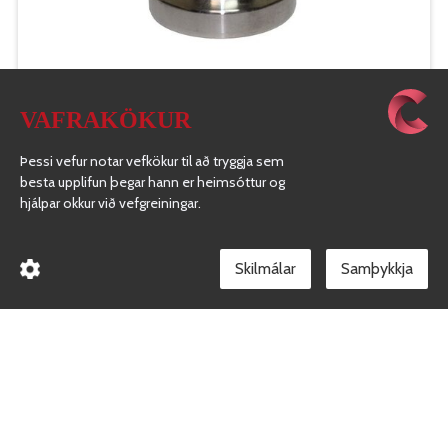
TYPE DP
VAFRAKÖKUR
Þessi vefur notar vefkökur til að tryggja sem
besta upplifun þegar hann er heimsóttur og
hjálpar okkur við vefgreiningar.
Skilmálar
TYPE DC