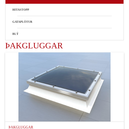
HITASTOPP
GATAPLÖTUR
BLÝ
ÞAKGLUGGAR
FORSÍÐA
VIÐSKIPTASKILMÁLAR
Q-RAILING HANDRIÐAKERFI
VÖRUR
SKILMÁLAR
STYRKTARBEIÐNI
ÞAKGLUGGAR