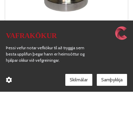
TYPE DP
VAFRAKÖKUR
Þessi vefur notar vefkökur til að tryggja sem
besta upplifun þegar hann er heimsóttur og
hjálpar okkur við vefgreiningar.
Skilmálar
TYPE DC