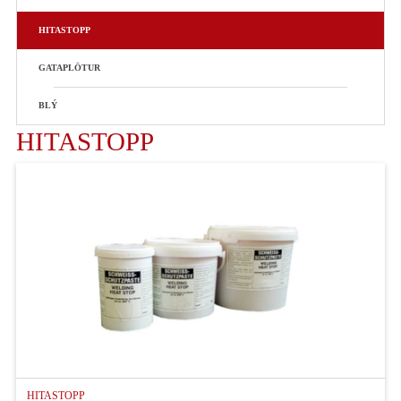
HITASTOPP
GATAPLÖTUR
BLÝ
HITASTOPP
FORSÍÐA
VIÐSKIPTASKILMÁLAR
Q-RAILING HANDRIÐAKERFI
VÖRUR
SKILMÁLAR
STYRKTARBEIÐNI
HITASTOPP