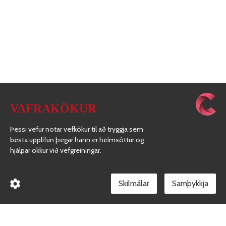
VAFRAKÖKUR
Þessi vefur notar vefkökur til að tryggja sem
besta upplifun þegar hann er heimsóttur og
hjálpar okkur við vefgreiningar.
ENGIR HLEKKIR SKILGREINDIR
NÝJAN HLEKK
Skilmálar