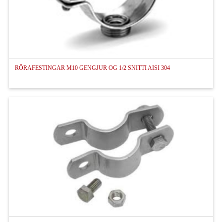
FORSÍÐA
VIÐSKIPTASKILMÁLAR
Q-RAILING HANDRIÐAKERFI
RÖRAFESTINGAR M10 GENGJUR OG 1/2 SNITTI AISI 304
VÖRUR
SKILMÁLAR
STYRKTARBEIÐNI
UM OKKUR
STARFSMENN