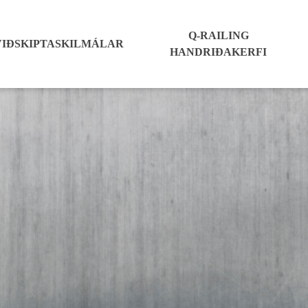
Q-RAILING
VIÐSKIPTASKILMÁLAR
HANDRIÐAKERFI