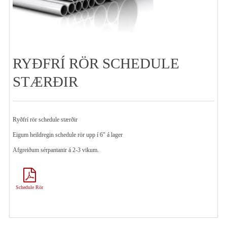
RYÐFRÍ RÖR SCHEDULE
STÆRÐIR
Ryðfrí rör schedule stærðir
Eigum heildregin schedule rör upp í 6" á lager
Afgreiðum sérpantanir á 2-3 vikum.
Schedule Rör