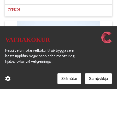
TYPE DP
VAFRAKÖKUR
Þessi vefur notar vefkökur til að tryggja sem
besta upplifun þegar hann er heimsóttur og
hjálpar okkur við vefgreiningar.
Skilmálar
TYPE DC